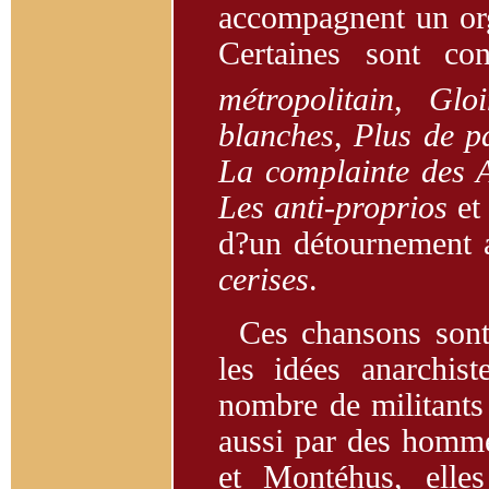
accompagnent un org
Certaines sont c
métropolitain
,
Glo
blanches
,
Plus de p
La complainte des 
Les anti-proprios
et 
d?un détournement a
cerises
.
Ces chansons sont
les idées anarchist
nombre de militants 
aussi par des hommes
et Montéhus, elles