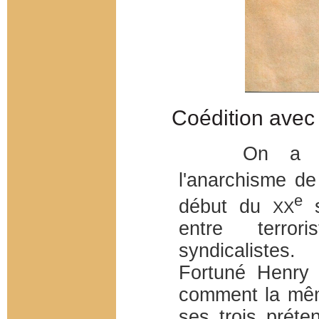
Coédition avec 
On a l?hab
l'anarchisme de
e
début du
s
XX
entre terrori
syndicalistes
Fortuné Henry 
comment la mêm
ses trois préte