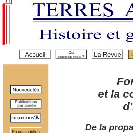
Fo
et la c
d
De la prop