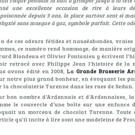
tait risqué pendant la nuit à grimper jusqu'à la tête
nné une excellente occasion de rire à leurs d
poisonnée depuis 3 ans, la place surtout sent si ma
phyxié sans masque à gaz, symbole parfait. Cette ode
in de ces odeurs fétides et nauséabondes, vraies e
mmes, ce numéro rend hommage, de manière orig
rard Blondeau et Olivier Fontanieu y écrivent l'h
oir retracé avec Philippe Jean l'histoire de l
us avons édité en 2008,
La
Grande Brasserie Ar
ur notre plus grand bonheur, en évoquant les p
r la chocolaterie Turenne dans les rues de Sedan.
ur bon nombre d'Ardennais et d'Ardennaises, la
mme le couvercle d'une boîte sur une enfance d
oquait un morceau de chocolat Turenne. Toute 
rticle qu'il incite à lire sont une madeleine de Prou