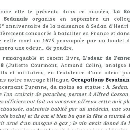
mme elle le présente dans ce numéro,
La So
Sedanais
organise en septembre un colloq
e
0
anniversaire de la naissance à Sedan d'Henri 
tièrement consacrée à batailler en France et dan
r cette mort en 1675 provoquée par un boulet 
gnera une odeur... de poudre.
 remarquable et récent livre,
L'odeur de l'enne
18
(Juliette Courmont, Armand Colin), analyse 
vils et militaires, en l'existence d'une odeur p
ns notre ouvrage bilingue,
Occupations Besatzun
ncernant Turenne, du moins sa statue : A
Sedan,
e l'on croirait de potaches, permet à Alfred Cosson 
s officiers ont fait un vacarme affreux cette nuit pla
-chaussée, autrefois habité par un médecin, une so
ois boche) et ils ont si bien bu que la fête a tourné 
it orné d'un masque à gaz ; le vin avait donné de l