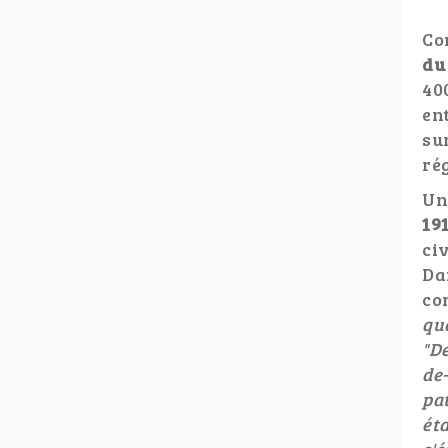
Co
du
40
en
su
ré
Un
19
ci
Da
co
qu
"De
de
pat
éta