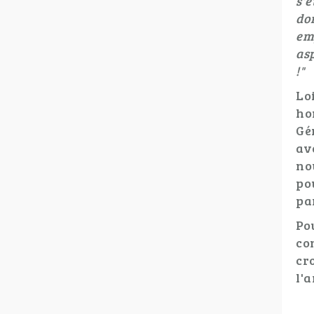
s'é
do
em
as
!"
Lo
ho
Gé
av
no
po
pa
Po
co
cr
l'a