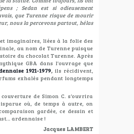
 de la statue. Comme toujours, ils ont
épens ; Sedan est si odieusement
uvais, que Turenne risque de mourir
ur, nous la percevons partout, hélas
t imaginaires, liées à la folie des
inale, au nom de Turenne puisque
istoire du chocolat Turenne. Après
a mythique GBA dans l'ouvrage que
dennaise 1921-1979
,
ils récidivent,
arfums exhalés pendant longtemps
 couverture de Simon C. s'ouvrira
isparue où, de temps à autre, on
comparaison gardée, ce dessin et
st... ardennaise !
Jacques LAMBERT