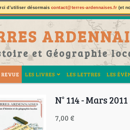
ci d’utiliser désormais
contact@terres-ardennaises.fr
(et n
RRES ARDENNAI
stoire et Géographie loc
 REVUE
LES LIVRES
LES LETTRES
LES ÉVÈ
N° 114 - Mars 2011
7,00 €