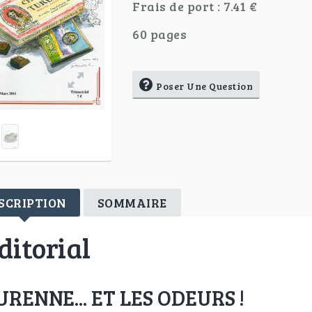
Frais de port : 7.41 €
60 pages
Poser Une Question
SCRIPTION
SOMMAIRE
ditorial
URENNE... ET LES ODEURS !