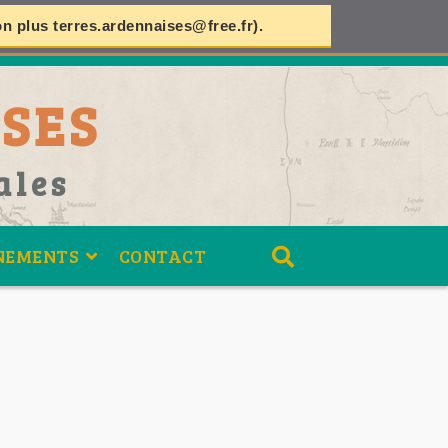
on plus
terres.ardennaises@free.fr
).
SES
ales
NEMENTS
CONTACT