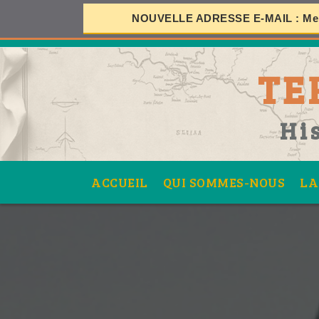
NOUVELLE ADRESSE E-MAIL :
Mer
S
TE
SES
Hi
ACCUEIL
QUI SOMMES-NOUS
LA