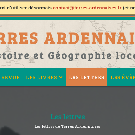
ci d’utiliser désormais
contact@terres-ardennaises.fr
(et n
RRES ARDENNAI
stoire et Géographie loc
 REVUE
LES LIVRES
LES LETTRES
LES ÉVÈ
Les lettres
Les lettres de Terres Ardennaises