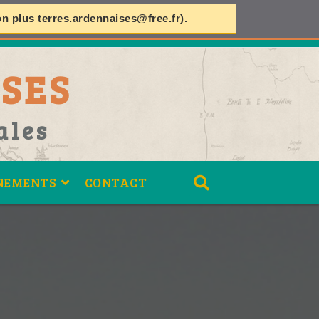
on plus
terres.ardennaises@free.fr
).
SES
ales
NEMENTS
CONTACT