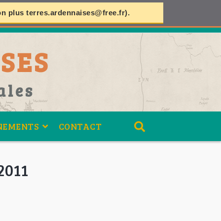
on plus
terres.ardennaises@free.fr
).
SES
ales
NEMENTS
CONTACT
2011