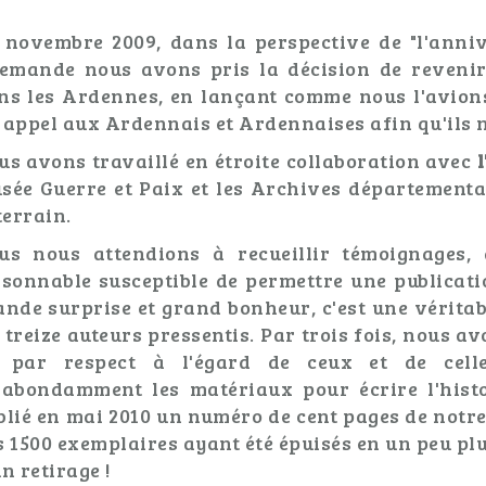
 novembre 2009, dans la perspective de "l'anniv
lemande nous avons pris la décision de reveni
ns les Ardennes, en lançant comme nous l'avions
 appel aux Ardennais et Ardennaises afin qu'ils 
us avons travaillé en étroite collaboration avec
sée Guerre et Paix et les Archives départementa
terrain.
us nous attendions à recueillir témoignages
isonnable susceptible de permettre une publicati
ande surprise et grand bonheur, c'est une véritab
s treize auteurs pressentis. Par trois fois, nous a
, par respect à l'égard de ceux et de cell
'abondamment les matériaux pour écrire l'histo
blié en mai 2010 un numéro de cent pages de notre 
s 1500 exemplaires ayant été épuisés en un peu pl
n retirage !