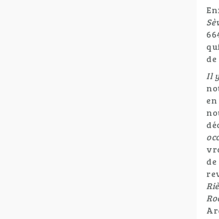
En
Sèv
66
qu
de
Il 
no
en
no
dé
oc
vr
de
re
Ri
Ro
Ar