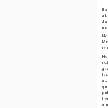
En
al
da
un
No
Mu
le 
No
ra
gr
le
et
qu
pu
Le
à u