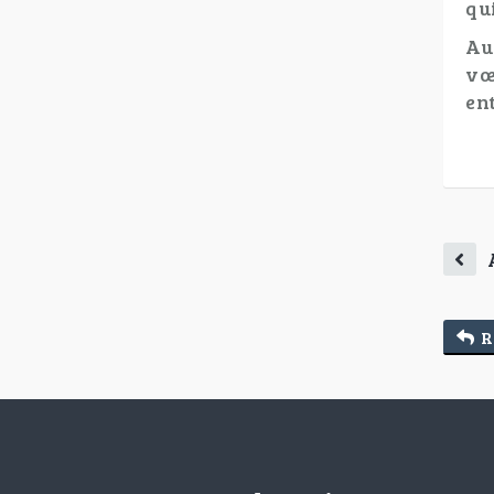
qui
Au
vœ
en
R