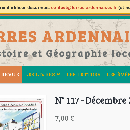
ci d’utiliser désormais
contact@terres-ardennaises.fr
(et n
RRES ARDENNAI
stoire et Géographie loc
 REVUE
LES LIVRES
LES LETTRES
LES ÉVÈ
N° 117 - Décembre 
7,00 €