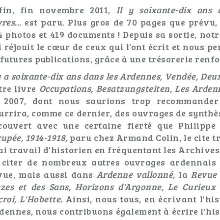
fin, fin novembre 2011,
Il y soixante-dix ans
res...
est paru. Plus gros de 70 pages que prévu, 
4 photos et 419 documents ! Depuis sa sortie, not
i réjouit le cœur de ceux qui l'ont écrit et nous 
 futures publications, grâce à une trésorerie renfo
y a soixante-dix ans dans les Ardennes, Vendée, Deux
tre livre
Occupations, Besatzungsteiten, Les Arden
 2007, dont nous saurions trop recommander 
urrira, comme ce dernier, des ouvrages de synthè
couvert avec une certaine fierté que Philippe
cupée, 1914-1918,
paru chez Armand Colin, le cite tr
ai travail d'historien en fréquentant les Archive
 citer de nombreux autres ouvrages ardennais 
vue, mais aussi dans
Ardenne vallonné,
la
Revue 
èzes et des Sans, Horizons d'Argonne, Le Curieux
croi, L'Hobette.
Ainsi, nous tous, en écrivant l'hi
dennes, nous contribuons également à écrire l'his