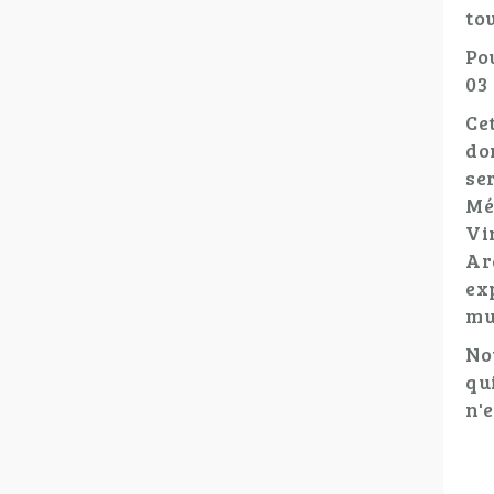
to
Pou
03 
Ce
do
se
Mé
Vi
Ar
ex
mu
No
qu
n'e