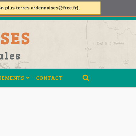
on plus
terres.ardennaises@free.fr
).
SES
ales
NEMENTS
CONTACT