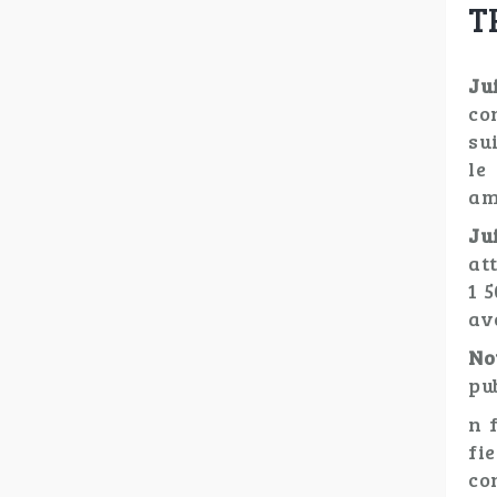
T
Ju
co
su
le
am
Ju
at
1 
av
No
pu
n 
fi
co