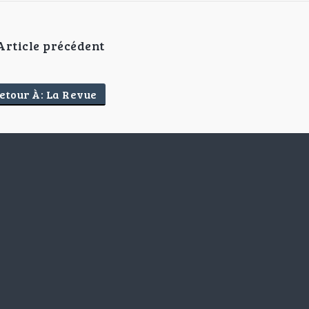
Article précédent
etour À: La Revue