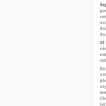
Se
po
ce
an
da
du
25
ré
en
col
En
vi
ph
or
ma
Ch
lo