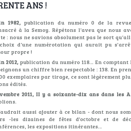
RENTE ANS !
in 1982,
publication du numéro 0 de la rev
nsacré à la Semoy. Répétons l'aveu que nous av
ite : nous ne savions absolument pas le sort qu'all
 choix d'une numérotation qui aurait pu s'arrê
our propre !
in 2012,
publication du numéro 118... En comptant 
teignons un chiffre bien respectable : 138. En pr
500 exemplaires par tirage, ce sont légèrement pl
ons édités.
vembre 2011, II y a soixante-dix ans dans les
blions.
faudrait aussi ajouter à ce bilan - dont nous so
ers -les dizaines de fêtes d'octobre et de dé
nférences, les expositions itinérantes...