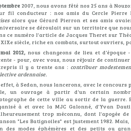
ptembre
2007, nous avons fêté nos 25 ans à Nouzo
ur fil conducteur : nos amis du Cercle Pierr
rises
alors que Gérard Pierron et ses amis avaien
niversaire se déroulait sur un territoire que nou
ns ce numéro l'article de Jacques Theret sur Théop
 XIXe siècle, riche en combats, surtout ouvriers, p
 mai 2012,
nous changeons de lieu et d'époque -
cente - pour, avec vous, nous réjouir de continue
trepris il y a trente ans :
contribuer modestemen
lective ardennaise.
 effet, à Sedan, nous lancerons, avec le concours 
lle, un ouvrage à partir d'un certain nombr
otographe de cette ville au sortir de la guerre. 
ganisé à et avec la MJC Galonné, d'Yvan Dauti
lheureusement trop méconnu, dont l'apogée de l
anson "Les Batignoiles" est justement 1982. Mais,
in des modes éphémères et des petits ou gra