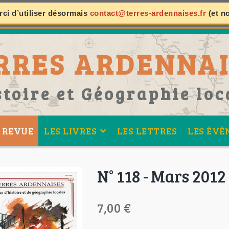
ci d’utiliser désormais
contact@terres-ardennaises.fr
(et n
RRES ARDENNAI
stoire et Géographie loc
 REVUE
LES LIVRES
LES LETTRES
LES ÉVÈ
N° 118 - Mars 2012
7,00 €